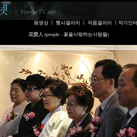
동영상
ㅣ
행사갤러리
ㅣ
작품갤러리
ㅣ
작가인
花愛人 (people - 꽃을사랑하는사람들)