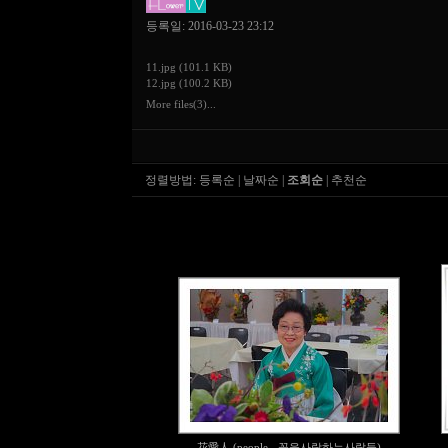
등록일: 2016-03-23 23:12
11.jpg (101.1 KB)
12.jpg (100.2 KB)
More files(3)...
정렬방법:
등록순
|
날짜순
|
조회순
|
추천순
花愛人 (people - 꽃을사랑하는사람들)