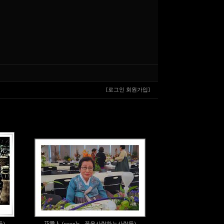
[로그인
회원가입]
들)
花愛人 (people - 꽃을사랑하는사람들)