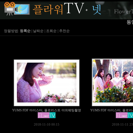
동
정렬방법:
등록순
|
날짜순
|
조회순
|
추천순
YUMS FDF 마이스터, 플로리스트 야외웨팅촬영
YUMS FDF 마이스터, 플
2018-11-10 00:15
2018-11-11 23