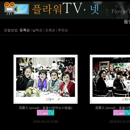
동
정렬방법:
등록순
|
날짜순
|
조회순
|
추천순
花愛人 (people - 꽃을사랑하는사람들)
花愛人 (people - 꽃
2016-03-23 23:09
2016-03-23 23