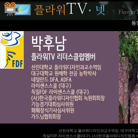
동
선린대학교 플라워디자인과교수역임. 대구대학교 원
독일FDF 라이센스스쿨(대구). (사)한국플라워디자인협