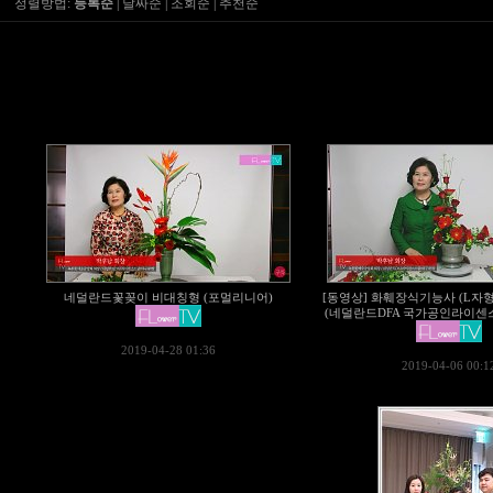
정렬방법:
등록순
|
날짜순
|
조회순
|
추천순
네덜란드꽃꽂이 비대칭형 (포멀리니어)
[동영상] 화훼장식기능사 (L자형
(네덜란드DFA 국가공인라이센스 스
2019-04-28 01:36
2019-04-06 00:1