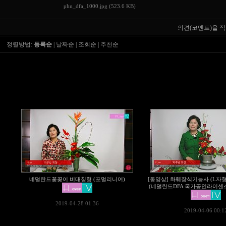
phn_dfa_1000.jpg (523.6 KB)
의견(코멘트)을 작
정렬방법:
등록순
|
날짜순
|
조회순
|
추천순
네덜란드꽃꽂이 비대칭형 (포멀리니어)
[동영상] 화훼장식기능사 (L자형
(네덜란드DFA 국가공인라이센스 스
2019-04-28 01:36
2019-04-06 00:1