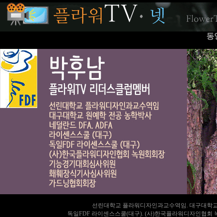
동
선린대학교 플라워디자인과교수역임. 대구대학교 원
독일FDF 라이센스스쿨(대구). (사)한국플라워디자인협