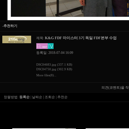
-추천하기
K&G FDF 마이스터 3기 독일 FDF본부 수업
제목:
등록일: 2018-07-04 16:09
DSC04683.jpg (337.1 KB)
DSC04750.jpg (302.9 KB)
More files(8)...
의견(코멘트)을 작
정렬방법:
등록순
|
날짜순
|
조회순
|
추천순