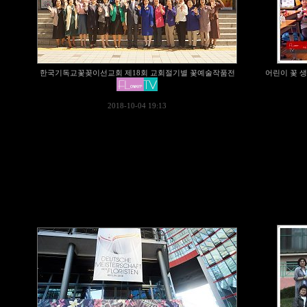
한국기독교꽃꽂이선교회 제18회 교회절기별 꽃예술작품전
어린이 꽃 
2018-10-04 19:13