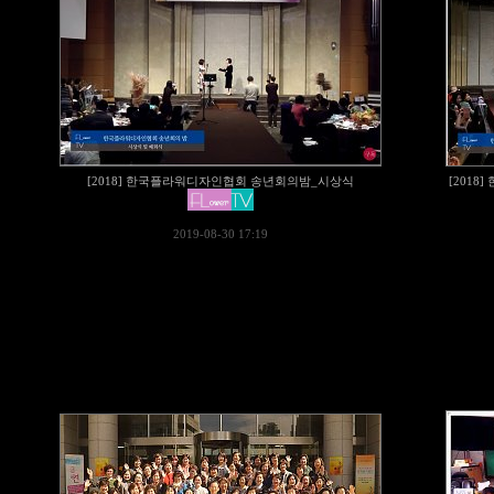
[2018] 한국플라워디자인협회 송년회의밤_시상식
[201
2019-08-30 17:19