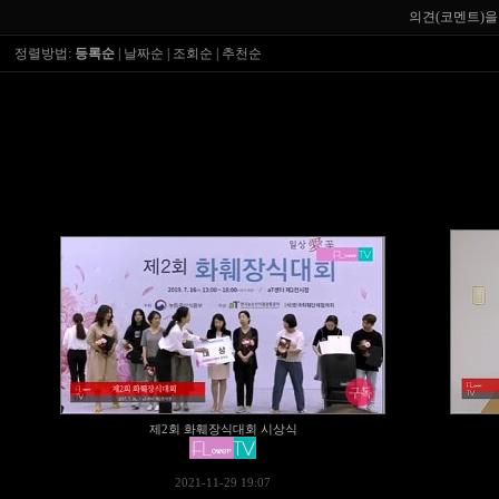
의견(코멘트)을
정렬방법:
등록순
|
날짜순
|
조회순
|
추천순
제2회 화훼장식대회 시상식
2021-11-29 19:07