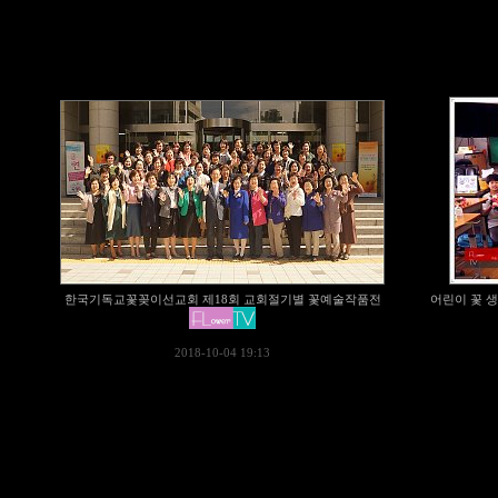
한국기독교꽃꽂이선교회 제18회 교회절기별 꽃예술작품전
어린이 꽃 
2018-10-04 19:13