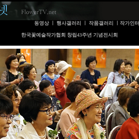
동영상
ㅣ
행사갤러리
ㅣ
작품갤러리
ㅣ
작가인
한국꽃예술작가협회 창립43주년 기념전시회