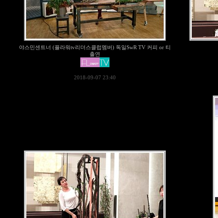
야스민센트너 (플라워tv리더스클럽멤버) 독일SwR TV 커피 or 티
출연
2018-09-07 23:40