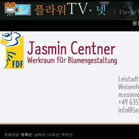
동
정렬방법:
등록순
|
날짜순
|
조회순
|
추천순