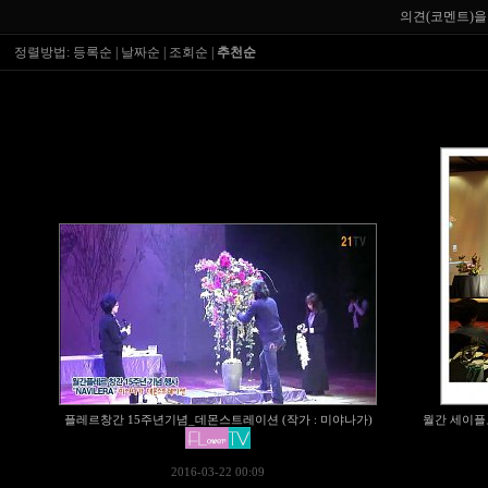
의견(코멘트)을
정렬방법:
등록순
|
날짜순
|
조회순
|
추천순
플레르창간 15주년기념_데몬스트레이션 (작가 : 미야나가)
월간 세이플
2016-03-22 00:09