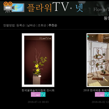
동
정렬방법:
등록순
|
날짜순
|
조회순
|
추천순
한국꽃예술작가협회 전시회
2018 한국예총 화예
2018-07-11 00:03
2018-06-02 12