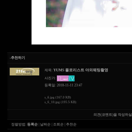
-추천하기
YUMS 플로리스트 야외웨팅촬영
제목:
사진가:
등록일: 2018-11-11 23:47
s_6.jpg (167.0 KB)
s_6_10.jpg (195.5 KB)
의견(코멘트)을 작성하실
정렬방법:
등록순
|
날짜순
|
조회순
|
추천순