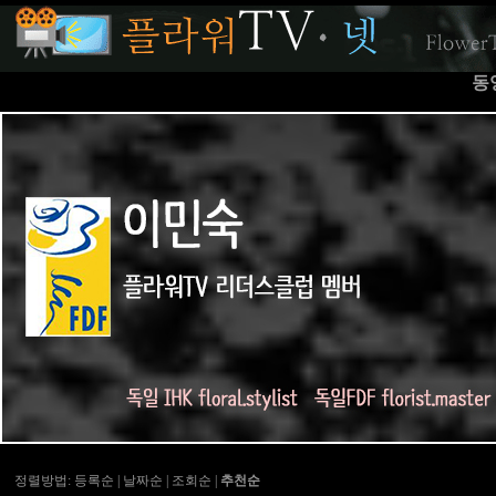
동
정렬방법:
등록순
|
날짜순
|
조회순
|
추천순