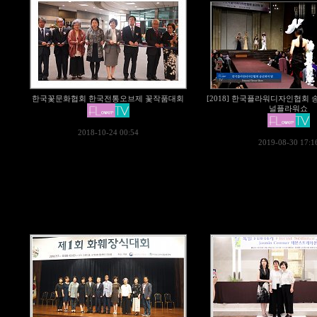
한국꽃문화협회 한국전통오브제 꽃작품대회
[2018] 한국플라워디자인협회
널플라워쇼
2018-10-24 00:54
2019-08-30 17:1