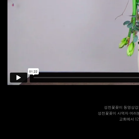
성전꽃꽂이 동영상강의
성전꽃꽂이 사역자 여러
교회에서 1