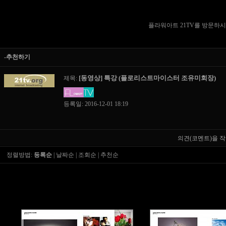
플라워아트 21TV를 방문하
-추천하기
[동영상] 특강 (플로리스트마이스터 조유미회장)
제목:
등록일: 2016-12-01 18:19
의견(코멘트)을 작
정렬방법:
등록순
|
날짜순
|
조회순
|
추천순