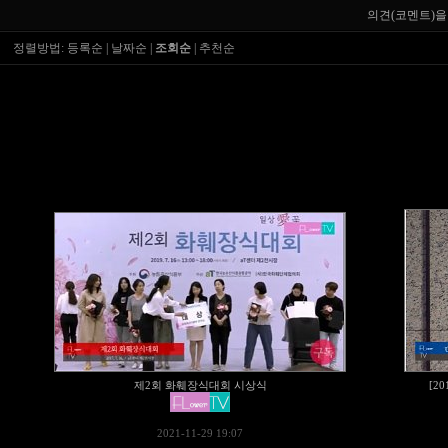
의견(코멘트)을
정렬방법:
등록순
|
날짜순
|
조회순
|
추천순
제2회 화훼장식대회 시상식
[2
2021-11-29 19:07