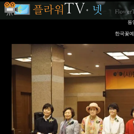
동
한국꽃예