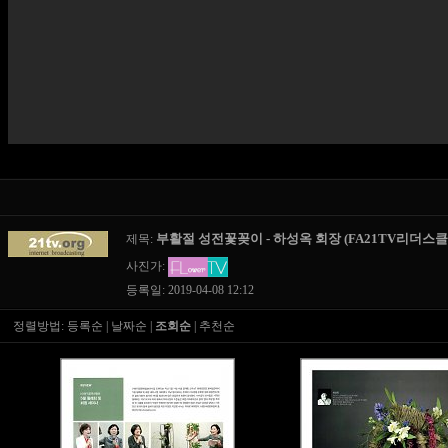
부활절 성전꽃꽂이 - 하성옥 회장 (FA21TV리더스클럽마
제목:
사진가:
등록일: 2019-04-08 12:12
정렬방법:
등록순
|
날짜순
|
조회순
|
추천순