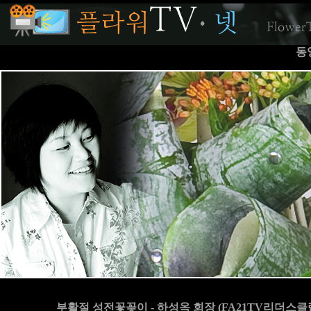
동
부활절 성전꽃꽂이 - 하성옥 회장 (FA21TV리더스클럽마이